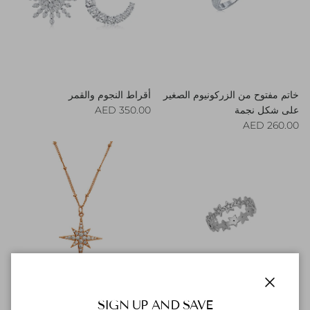
خاتم مفتوح من الزركونيوم الصغير
أقراط النجوم والقمر
Regular price
على شكل نجمة
350.00 AED
Regular price
260.00 AED
Close
SIGN UP AND SAVE