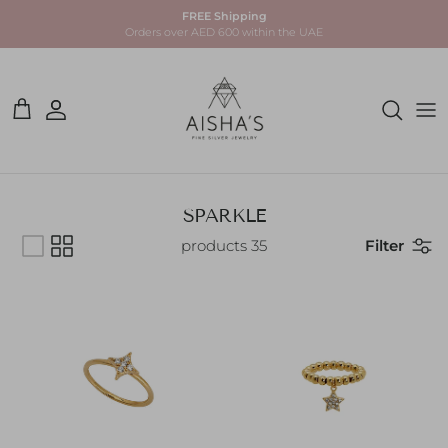
Skip to conten
FREE Shipping
Orders over AED 600 within the UAE
Account
Cart
SPARKLE
35 products
Filter