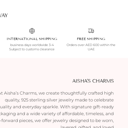
AY.
INTERNATIONAL SHIPPING
FREE SHIPPING
3-4 business days worldwide
Orders over AED 600 within the
Subject to customs clearance
UAE
AISHA'S CHARMS
At Aisha’s Charms, we create thoughtfully crafted high
quality, 925 sterling silver jewelry made to celebrate
duality and everyday sparkle. With signature gift-ready
kaging and a wide variety of affordable, timeless, and
-forward pieces, we offer jewelry designed to be worn,
layered, gifted, and loved.