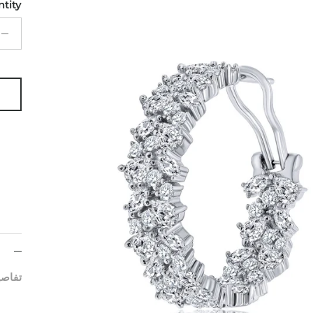
tity
g
تفاصي