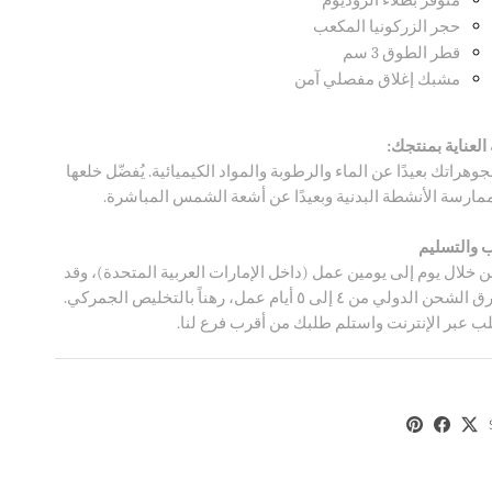
متوفر بطلاء الروديوم
حجر الزركونيا المكعب
قطر الطوق 3 سم
مشبك إغلاق مفصلي آمن
العناية بمنتجك:
جوهراتك بعيدًا عن الماء والرطوبة والمواد الكيميائية. يُفضّل خلعها
 ممارسة الأنشطة البدنية وبعيدًا عن أشعة الشمس المباشرة.
 والتسليم
 خلال يوم إلى يومين عمل (داخل الإمارات العربية المتحدة)، وقد
يستغرق الشحن الدولي من ٤ إلى ٥ أيام عمل، رهناً بالتخليص الجمركي.
لب عبر الإنترنت واستلم طلبك من أقرب فرع لنا.