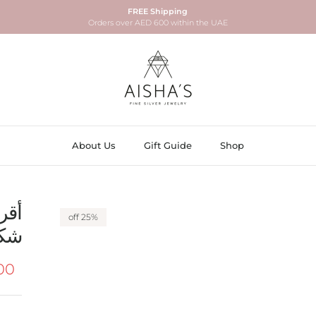
FREE Shipping
Orders over AED 600 within the UAE
About Us
Gift Guide
Shop
أقر
25% off
شكل
ice
AED