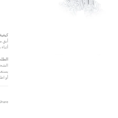
كيفية 
أبقِ م
أثناء
الطلب
الشحن
أو اط
Share