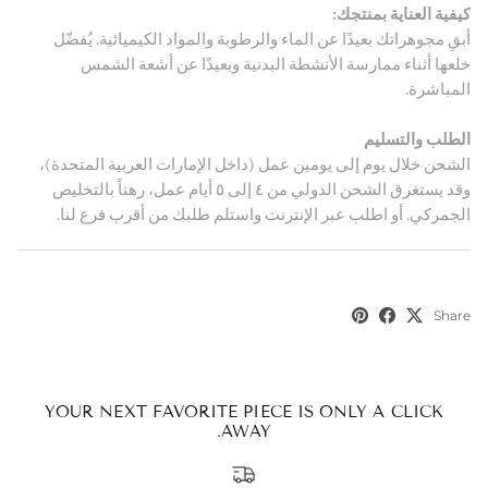
order!
كيفية العناية بمنتجك:
أبقِ مجوهراتك بعيدًا عن الماء والرطوبة والمواد الكيميائية. يُفضّل
خلعها أثناء ممارسة الأنشطة البدنية وبعيدًا عن أشعة الشمس
المباشرة.
SUBSCRIBE
الطلب والتسليم
By signing up, you agree to receive emails from Aisha’s about
الشحن خلال يوم إلى يومين عمل (داخل الإمارات العربية المتحدة)،
new drops, offers, and more 💖 You can unsubscribe anytime.
وقد يستغرق الشحن الدولي من ٤ إلى ٥ أيام عمل، رهناً بالتخليص
الجمركي. أو اطلب عبر الإنترنت واستلم طلبك من أقرب فرع لنا.
Share
YOUR NEXT FAVORITE PIECE IS ONLY A CLICK
AWAY.