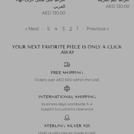
Regular price
130.00 AED
العربي
Regular price
130.00 AED
Next »
·
5
4
3
2
1
·
« Previous
YOUR NEXT FAVORITE PIECE IS ONLY A CLICK
AWAY.
FREE SHIPPING
Orders over AED 600 within the UAE
INTERNATIONAL SHIPPING
3-4 business days worldwide
Subject to customs clearance
925 STERLING SILVER
High-quality pieces made to last