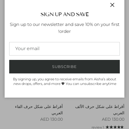
Close
SIGN UP AND SAVE
أقراط على شكل حرف الميم
أقراط حرف الغين العربي
Regular price
العربي
130.00 AED
Sign up to our newsletter and save 10% on your first
Regular price
130.00 AED
order!
SUBSCRIBE
By signing up, you agree to receive emails from Aisha’s about
new drops, offers, and more 💖 You can unsubscribe anytime.
أقراط على شكل حرف الألف
أقراط على شكل حرف الفاء
العربي
العربي
Regular price
Regular price
130.00 AED
130.00 AED
1 review